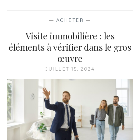
:
LES
DÉMARCHES
—
ACHETER
—
ADMINISTRATIVES
À
Visite immobilière : les
EFFECTUER
éléments à vérifier dans le gros
œuvre
JUILLET 15, 2024