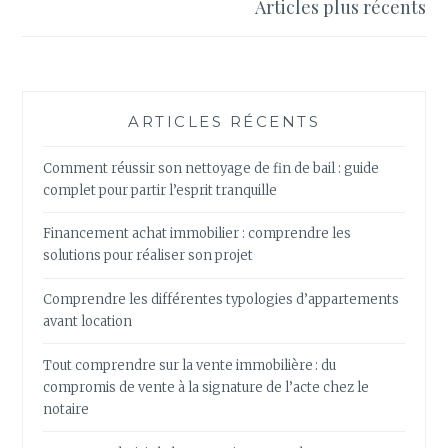
ÉTAPES
Articles plus récents
articles
CLÉS
POUR
ACQUÉRIR
LA
MAISON
ARTICLES RÉCENTS
DE
VOS
Comment réussir son nettoyage de fin de bail : guide
RÊVES
complet pour partir l’esprit tranquille
Financement achat immobilier : comprendre les
solutions pour réaliser son projet
Comprendre les différentes typologies d’appartements
avant location
Tout comprendre sur la vente immobilière : du
compromis de vente à la signature de l’acte chez le
notaire