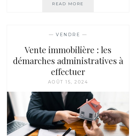
FAUT-
READ MORE
IL
RÉALISER
DES
TRAVAUX
—
VENDRE
—
AVANT
DE
Vente immobilière : les
VENDRE
SON
démarches administratives à
BIEN
effectuer
IMMOBILIER
?
AOÛT 15, 2024