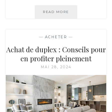
ACHETER
READ MORE
DANS
UN
LOTISSEMENT
:
—
ACHETER
—
CONSEILS
POUR
Achat de duplex : Conseils pour
UN
INVESTISSEMENT
en profiter pleinement
RÉUSSI
MAI 28, 2024