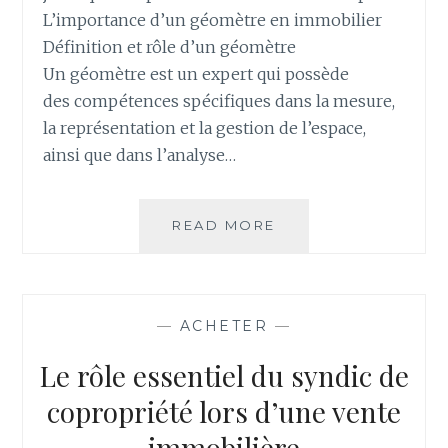
L’importance d’un géomètre en immobilier
Définition et rôle d’un géomètre
Un géomètre est un expert qui possède
des compétences spécifiques dans la mesure,
la représentation et la gestion de l’espace,
ainsi que dans l’analyse…
QUAND
READ MORE
CONTACTER
UN
GÉOMÈTRE
POUR
—
ACHETER
—
VOTRE
PROJET
Le rôle essentiel du syndic de
IMMOBILIER
?
copropriété lors d’une vente
immobilière