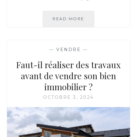
LE
READ MORE
NETTOYAGE
MAISON
À
VENDRE
—
VENDRE
—
:
OBLIGATION
Faut-il réaliser des travaux
LÉGALE
OU
avant de vendre son bien
SIMPLE
immobilier ?
CONSEIL
?
OCTOBRE 3, 2024