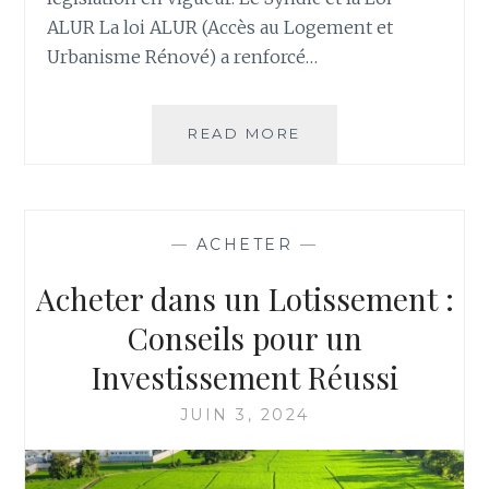
ALUR La loi ALUR (Accès au Logement et
Urbanisme Rénové) a renforcé…
LE
READ MORE
RÔLE
ESSENTIEL
DU
SYNDIC
—
ACHETER
—
DE
COPROPRIÉTÉ
Acheter dans un Lotissement :
LORS
D’UNE
Conseils pour un
VENTE
Investissement Réussi
IMMOBILIÈRE
JUIN 3, 2024