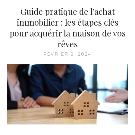
POUR
Guide pratique de l’achat
PRÉPARER
VOTRE
immobilier : les étapes clés
MAISON!
pour acquérir la maison de vos
rêves
FÉVRIER 8, 2024