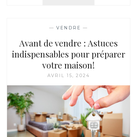
DE
DUPLEX
:
CONSEILS
—
VENDRE
—
POUR
EN
Avant de vendre : Astuces
PROFITER
PLEINEMENT
indispensables pour préparer
votre maison!
AVRIL 15, 2024