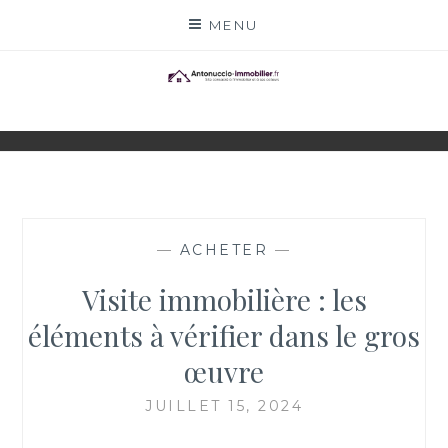
Skip
MENU
to
content
ANTONUCCIO-
SITE CONSACRÉ À L'IMMOBILIER ET À SES
ACTEURS
IMMOBILIER.FR
—
ACHETER
—
Visite immobilière : les
éléments à vérifier dans le gros
œuvre
JUILLET 15, 2024