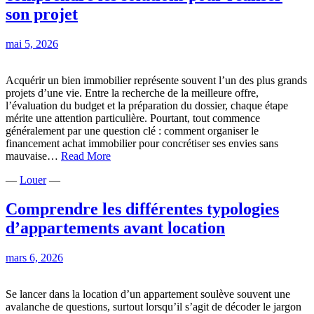
bail
son projet
:
guide
mai 5, 2026
complet
pour
partir
Acquérir un bien immobilier représente souvent l’un des plus grands
l’esprit
projets d’une vie. Entre la recherche de la meilleure offre,
tranquille
l’évaluation du budget et la préparation du dossier, chaque étape
mérite une attention particulière. Pourtant, tout commence
généralement par une question clé : comment organiser le
financement achat immobilier pour concrétiser ses envies sans
Financement
mauvaise…
Read More
achat
—
Louer
—
immobilier
:
comprendre
Comprendre les différentes typologies
les
d’appartements avant location
solutions
pour
réaliser
mars 6, 2026
son
projet
Se lancer dans la location d’un appartement soulève souvent une
avalanche de questions, surtout lorsqu’il s’agit de décoder le jargon