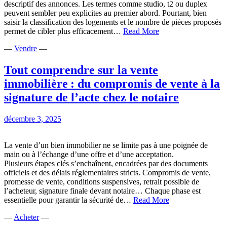
descriptif des annonces. Les termes comme studio, t2 ou duplex
peuvent sembler peu explicites au premier abord. Pourtant, bien
saisir la classification des logements et le nombre de pièces proposés
Comprendre
permet de cibler plus efficacement…
Read More
les
—
Vendre
—
différentes
typologies
d’appartements
Tout comprendre sur la vente
avant
immobilière : du compromis de vente à la
location
signature de l’acte chez le notaire
décembre 3, 2025
La vente d’un bien immobilier ne se limite pas à une poignée de
main ou à l’échange d’une offre et d’une acceptation.
Plusieurs étapes clés s’enchaînent, encadrées par des documents
officiels et des délais réglementaires stricts. Compromis de vente,
promesse de vente, conditions suspensives, retrait possible de
l’acheteur, signature finale devant notaire… Chaque phase est
Tout
essentielle pour garantir la sécurité de…
Read More
comprendre
—
Acheter
—
sur
la