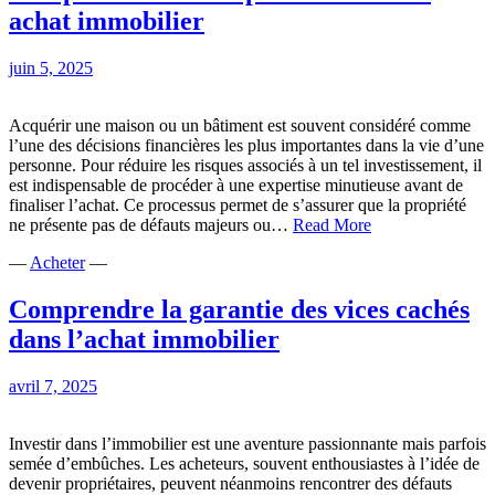
savoi
achat immobilier
sur
le
contr
juin 5, 2025
le
loge
et
Acquérir une maison ou un bâtiment est souvent considéré comme
les
l’une des décisions financières les plus importantes dans la vie d’une
règle
personne. Pour réduire les risques associés à un tel investissement, il
essen
est indispensable de procéder à une expertise minutieuse avant de
à
finaliser l’achat. Ce processus permet de s’assurer que la propriété
L’importance
la
ne présente pas de défauts majeurs ou…
Read More
de
locat
—
Acheter
—
l’expertise
entre
lors
propr
d’un
et
Comprendre la garantie des vices cachés
achat
locat
dans l’achat immobilier
immobilier
avril 7, 2025
Investir dans l’immobilier est une aventure passionnante mais parfois
semée d’embûches. Les acheteurs, souvent enthousiastes à l’idée de
devenir propriétaires, peuvent néanmoins rencontrer des défauts