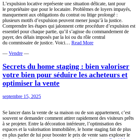
L’expulsion locative représente une situation délicate, tant pour
le propriétaire que pour le locataire. Problèmes de loyers impayés,
manquement aux obligations du contrat ou litige prolongé :
plusieurs motifs d’expulsion peuvent mener jusqu’à la justice.
Comprendre les étapes qui jalonnent cette procédure d’expulsion est
essentiel pour chaque partie, qu’il s’agisse du commandement de
payer, des délais imposés par la loi ou du rôle central
Expulsion
du commissaire de justice. Voici…
Read More
d’un
—
Vendre
—
locataire :
comprendre
la
Secrets du home staging : bien valoriser
procédure
votre bien pour séduire les acheteurs et
de
la
optimiser la vente
résiliation
du
septembre 15, 2025
bail
à
l’intervention
Se lancer dans la vente de sa maison ou de son appartement, c’est
du
souvent se demander comment attirer rapidement des visiteurs prêts
juge
à se projeter. Entre la décoration intérieure, l’optimisation des
espaces et la valorisation immobilière, le home staging fait de plus
en plus parler de lui pour booster le prix de vente sans exploser le