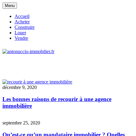
Skip
Menu
to
content
Accueil
Acheter
Construire
Louer
Vendre
site consacré à l'immobilier et à ses
antonuccio-immobilier.fr
acteurs
décembre 9, 2020
Les bonnes raisons de recourir à une agence
immobilière
septembre 25, 2020
Qu’est-ce qu’un mandataire immobilier ? Quelles