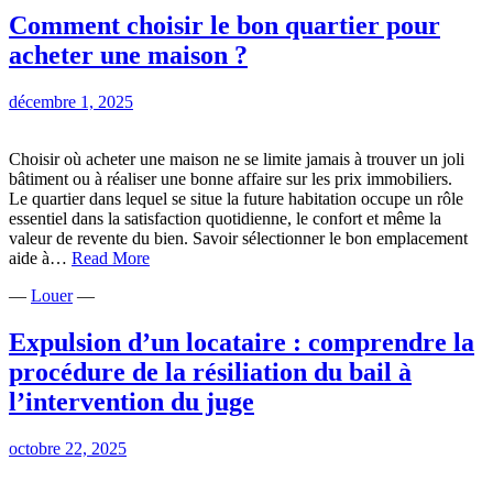
vente
Comment choisir le bon quartier pour
immobilière :
acheter une maison ?
du
compromis
de
décembre 1, 2025
vente
à
la
Choisir où acheter une maison ne se limite jamais à trouver un joli
signature
bâtiment ou à réaliser une bonne affaire sur les prix immobiliers.
de
Le quartier dans lequel se situe la future habitation occupe un rôle
l’acte
essentiel dans la satisfaction quotidienne, le confort et même la
chez
valeur de revente du bien. Savoir sélectionner le bon emplacement
Comment
le
aide à…
Read More
choisir
notaire
—
Louer
—
le
bon
quartier
Expulsion d’un locataire : comprendre la
pour
procédure de la résiliation du bail à
acheter
une
l’intervention du juge
maison
?
octobre 22, 2025