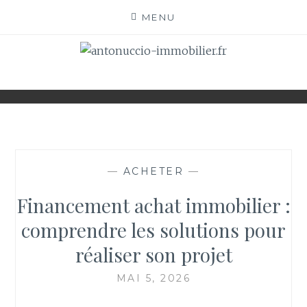
Skip
MENU
to
content
ANTONUCCIO-
SITE CONSACRÉ À L'IMMOBILIER ET À SES
ACTEURS
IMMOBILIER.FR
—
ACHETER
—
Financement achat immobilier :
comprendre les solutions pour
réaliser son projet
MAI 5, 2026