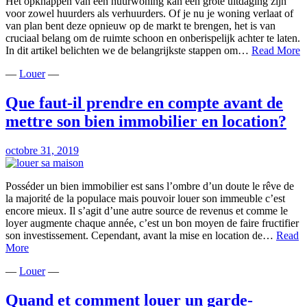
Het opknappen van een huurwoning kan een grote uitdaging zijn
voor zowel huurders als verhuurders. Of je nu je woning verlaat of
van plan bent deze opnieuw op de markt te brengen, het is van
cruciaal belang om de ruimte schoon en onberispelijk achter te laten.
O
In dit artikel belichten we de belangrijkste stappen om…
Read More
v
—
Louer
—
e
h
D
Que faut-il prendre en compte avant de
g
mettre son bien immobilier en location?
s
v
e
octobre 31, 2019
o
w
Posséder un bien immobilier est sans l’ombre d’un doute le rêve de
la majorité de la populace mais pouvoir louer son immeuble c’est
encore mieux. Il s’agit d’une autre source de revenus et comme le
loyer augmente chaque année, c’est un bon moyen de faire fructifier
son investissement. Cependant, avant la mise en location de…
Read
Que
More
faut-
—
Louer
—
il
prendre
en
Quand et comment louer un garde-