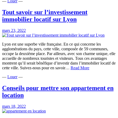
—
Louer
—
étudi
:
tout
Tout savoir sur l’investissement
savoi
immobilier locatif sur Lyon
sur
le
contr
mars 23, 2022
le
loge
et
Lyon est une superbe ville française. En ce qui concerne les
les
agglomérations du pays, cette ville, composée de 59 communes,
règle
occupe la deuxième place. Par ailleurs, avec son charme unique, elle
essen
accueille de nombreux touristes et visiteurs. Tous ces avantages
à
montrent qu’il serait bénéfique d’investir dans l’immobilier locatif de
Tout
la
cette ville. Suivez-nous pour en savoir…
Read More
savoir
locat
—
Louer
—
sur
entre
l’investissement
propr
immobilier
et
Conseils pour mettre son appartement en
locatif
locat
location
sur
Lyon
mars 18, 2022