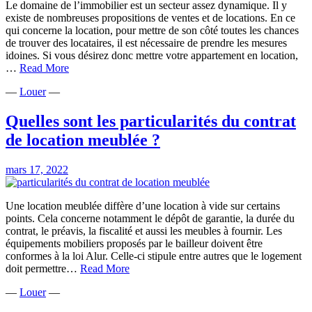
Le domaine de l’immobilier est un secteur assez dynamique. Il y
existe de nombreuses propositions de ventes et de locations. En ce
qui concerne la location, pour mettre de son côté toutes les chances
de trouver des locataires, il est nécessaire de prendre les mesures
idoines. Si vous désirez donc mettre votre appartement en location,
Conseils
…
Read More
pour
—
Louer
—
mettre
son
appartement
Quelles sont les particularités du contrat
en
de location meublée ?
location
mars 17, 2022
Une location meublée diffère d’une location à vide sur certains
points. Cela concerne notamment le dépôt de garantie, la durée du
contrat, le préavis, la fiscalité et aussi les meubles à fournir. Les
équipements mobiliers proposés par le bailleur doivent être
conformes à la loi Alur. Celle-ci stipule entre autres que le logement
Quelles
doit permettre…
Read More
sont
—
Louer
—
les
particularités