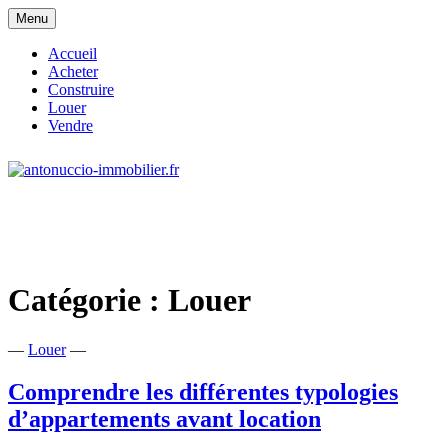
Skip
Menu
to
content
Accueil
Acheter
Construire
Louer
Vendre
site consacré à l'immobilier et à ses
antonuccio-immobilier.fr
acteurs
Catégorie :
Louer
—
Louer
—
Comprendre les différentes typologies
d’appartements avant location