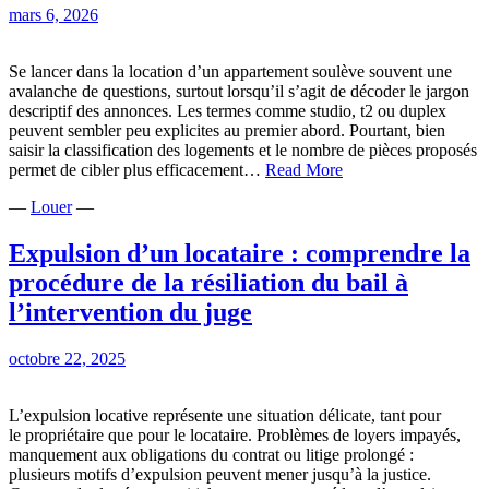
mars 6, 2026
Se lancer dans la location d’un appartement soulève souvent une
avalanche de questions, surtout lorsqu’il s’agit de décoder le jargon
descriptif des annonces. Les termes comme studio, t2 ou duplex
peuvent sembler peu explicites au premier abord. Pourtant, bien
saisir la classification des logements et le nombre de pièces proposés
Comprendre
permet de cibler plus efficacement…
Read More
les
—
Louer
—
différentes
typologies
d’appartements
Expulsion d’un locataire : comprendre la
avant
procédure de la résiliation du bail à
location
l’intervention du juge
octobre 22, 2025
L’expulsion locative représente une situation délicate, tant pour
le propriétaire que pour le locataire. Problèmes de loyers impayés,
manquement aux obligations du contrat ou litige prolongé :
plusieurs motifs d’expulsion peuvent mener jusqu’à la justice.