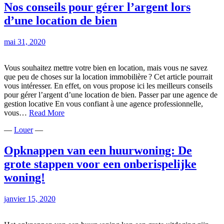
du
Nos conseils pour gérer l’argent lors
contrat
d’une location de bien
de
location
meublée
mai 31, 2020
?
Vous souhaitez mettre votre bien en location, mais vous ne savez
que peu de choses sur la location immobilière ? Cet article pourrait
vous intéresser. En effet, on vous propose ici les meilleurs conseils
pour gérer l’argent d’une location de bien. Passer par une agence de
gestion locative En vous confiant à une agence professionnelle,
Nos
vous…
Read More
conseils
—
Louer
—
pour
gérer
l’argent
Opknappen van een huurwoning: De
lors
grote stappen voor een onberispelijke
d’une
location
woning!
de
bien
janvier 15, 2020