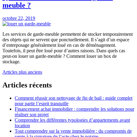
compte
meuble ?
avant
de
mettre
octobre 22, 2019
son
bien
immobilier
Les services de garde-meuble permettent de stocker temporairement
en
des objets qui ne servent que ponctuellement. Il s’agit d’un espace
location?
d’entreposage généralement loué en cas de déménagement.
Toutefois, il peut être loué pour d’autres raisons. Dans quels cas
peut-on louer un garde-meuble ? Comment louer un box de
stockage.
Navigation
Articles plus anciens
des
Articles récents
articles
Comment réussir son nettoyage de fin de bail : guide complet
pour partir l’esprit tranquille
Financement achat immobilier : comprendre les solutions pour
réaliser son projet
Comprendre les différentes typologies d’appartements avant
location
Tout comprendre sur la vente immobilière : du compromis de
vente à la signature de l’acte chez le notaire