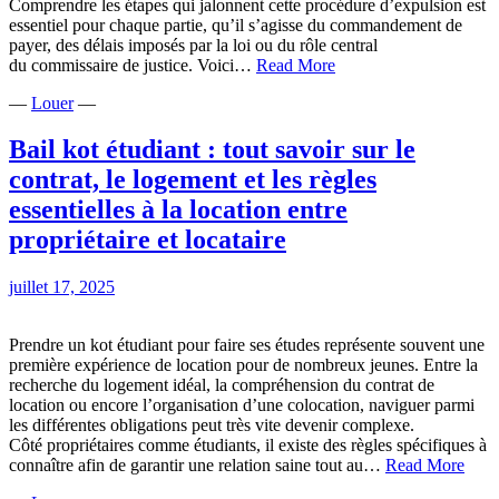
Comprendre les étapes qui jalonnent cette procédure d’expulsion est
essentiel pour chaque partie, qu’il s’agisse du commandement de
payer, des délais imposés par la loi ou du rôle central
Expulsion
du commissaire de justice. Voici…
Read More
d’un
—
Louer
—
locataire :
comprendre
la
Bail kot étudiant : tout savoir sur le
procédure
contrat, le logement et les règles
de
la
essentielles à la location entre
résiliation
propriétaire et locataire
du
bail
à
juillet 17, 2025
l’intervention
du
juge
Prendre un kot étudiant pour faire ses études représente souvent une
première expérience de location pour de nombreux jeunes. Entre la
recherche du logement idéal, la compréhension du contrat de
location ou encore l’organisation d’une colocation, naviguer parmi
les différentes obligations peut très vite devenir complexe.
Côté propriétaires comme étudiants, il existe des règles spécifiques à
Bail
connaître afin de garantir une relation saine tout au…
Read More
kot