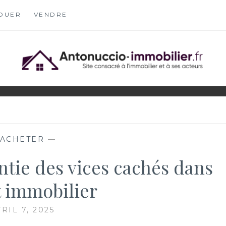
OUER
VENDRE
OBILIER.FR
S
ACHETER
—
tie des vices cachés dans
t immobilier
RIL 7, 2025