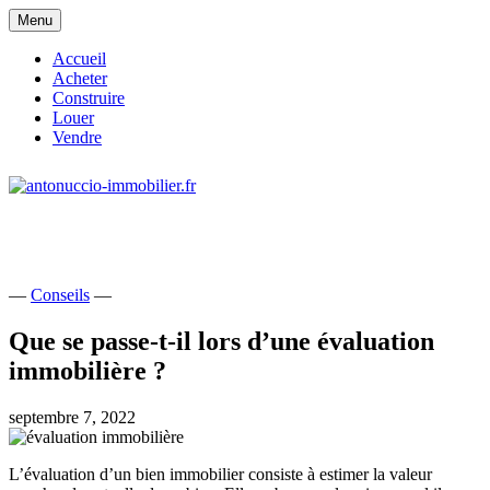
Skip
Menu
to
content
Accueil
Acheter
Construire
Louer
Vendre
site consacré à l'immobilier et à ses
antonuccio-immobilier.fr
acteurs
—
Conseils
—
Que se passe-t-il lors d’une évaluation
immobilière ?
septembre 7, 2022
L’évaluation d’un bien immobilier consiste à estimer la valeur