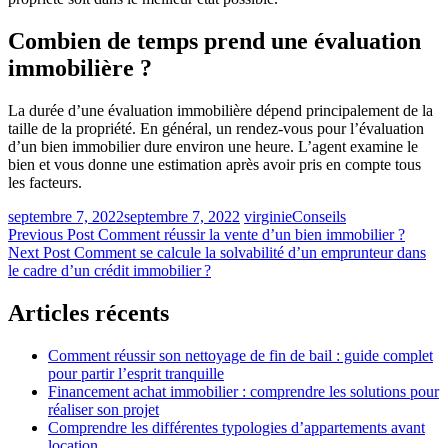
Combien de temps prend une évaluation
immobilière ?
La durée d’une évaluation immobilière dépend principalement de la
taille de la propriété. En général, un rendez-vous pour l’évaluation
d’un bien immobilier dure environ une heure. L’agent examine le
bien et vous donne une estimation après avoir pris en compte tous
les facteurs.
septembre 7, 2022
septembre 7, 2022
virginie
Conseils
Navigation
Previous Post
Comment réussir la vente d’un bien immobilier ?
Next Post
Comment se calcule la solvabilité d’un emprunteur dans
de
le cadre d’un crédit immobilier ?
l’article
Articles récents
Comment réussir son nettoyage de fin de bail : guide complet
pour partir l’esprit tranquille
Financement achat immobilier : comprendre les solutions pour
réaliser son projet
Comprendre les différentes typologies d’appartements avant
location