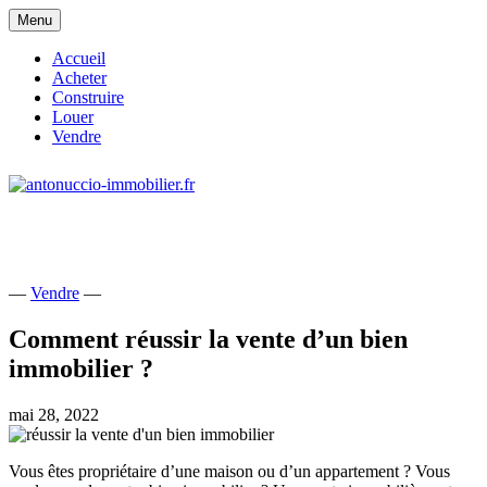
Skip
Menu
to
content
Accueil
Acheter
Construire
Louer
Vendre
site consacré à l'immobilier et à ses
antonuccio-immobilier.fr
acteurs
—
Vendre
—
Comment réussir la vente d’un bien
immobilier ?
mai 28, 2022
Vous êtes propriétaire d’une maison ou d’un appartement ? Vous