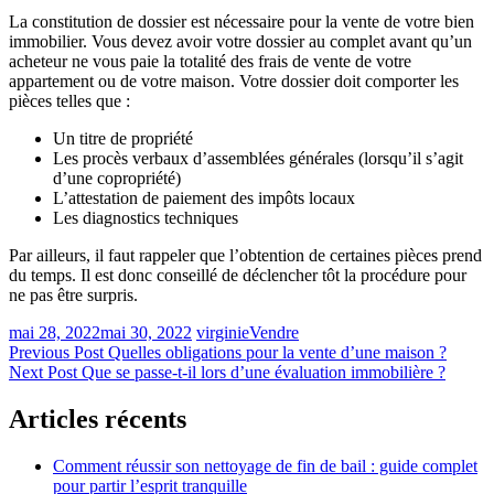
La constitution de dossier est nécessaire pour la vente de votre bien
immobilier. Vous devez avoir votre dossier au complet avant qu’un
acheteur ne vous paie la totalité des frais de vente de votre
appartement ou de votre maison. Votre dossier doit comporter les
pièces telles que :
Un titre de propriété
Les procès verbaux d’assemblées générales (lorsqu’il s’agit
d’une copropriété)
L’attestation de paiement des impôts locaux
Les diagnostics techniques
Par ailleurs, il faut rappeler que l’obtention de certaines pièces prend
du temps. Il est donc conseillé de déclencher tôt la procédure pour
ne pas être surpris.
mai 28, 2022
mai 30, 2022
virginie
Vendre
Navigation
Previous Post
Quelles obligations pour la vente d’une maison ?
Next Post
Que se passe-t-il lors d’une évaluation immobilière ?
de
l’article
Articles récents
Comment réussir son nettoyage de fin de bail : guide complet
pour partir l’esprit tranquille