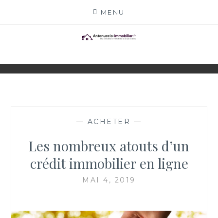
Skip
MENU
to
content
ANTONUCCIO-
SITE CONSACRÉ À L'IMMOBILIER ET À SES
ACTEURS
IMMOBILIER.FR
—
ACHETER
—
Les nombreux atouts d’un
crédit immobilier en ligne
MAI 4, 2019