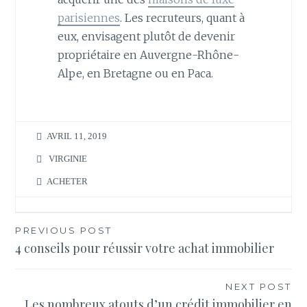
parisiennes
. Les recruteurs, quant à
eux, envisagent plutôt de devenir
propriétaire en Auvergne-Rhône-
Alpe, en Bretagne ou en Paca.
AVRIL 11, 2019
VIRGINIE
ACHETER
Navigation
PREVIOUS POST
4 conseils pour réussir votre achat immobilier
de
l’article
NEXT POST
Les nombreux atouts d’un crédit immobilier en