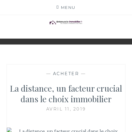
Skip
MENU
to
content
ANTONUCCIO-
SITE CONSACRÉ À L'IMMOBILIER ET À SES
ACTEURS
IMMOBILIER.FR
—
ACHETER
—
La distance, un facteur crucial
dans le choix immobilier
AVRIL 11, 2019