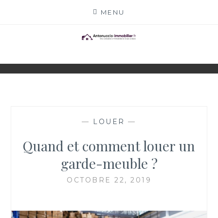
Skip
MENU
to
content
ANTONUCCIO-
SITE CONSACRÉ À L'IMMOBILIER ET À SES
ACTEURS
IMMOBILIER.FR
—
LOUER
—
Quand et comment louer un
garde-meuble ?
OCTOBRE 22, 2019