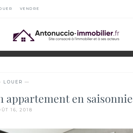
OUER
VENDRE
OBILIER.FR
S
—
LOUER
—
on appartement en saisonnie
ÛT 16, 2018