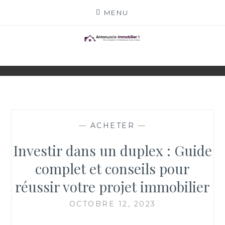
Skip
MENU
to
content
ANTONUCCIO-
SITE CONSACRÉ À L'IMMOBILIER ET À SES
ACTEURS
IMMOBILIER.FR
—
ACHETER
—
Investir dans un duplex : Guide
complet et conseils pour
réussir votre projet immobilier
OCTOBRE 12, 2023