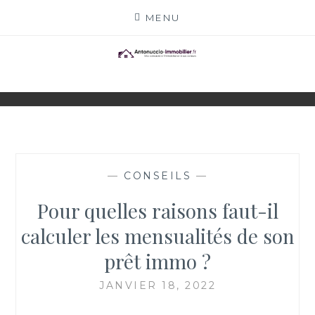
Skip
MENU
to
content
ANTONUCCIO-
SITE CONSACRÉ À L'IMMOBILIER ET À SES
ACTEURS
IMMOBILIER.FR
—
CONSEILS
—
Pour quelles raisons faut-il
calculer les mensualités de son
prêt immo ?
JANVIER 18, 2022