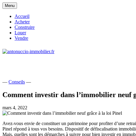
Skip
Menu
to
content
Accueil
Acheter
Construire
Louer
Vendre
site consacré à l'immobilier et à ses acteur
antonuccio-immobilier.fr
—
Conseils
—
Comment investir dans l’immobilier neuf gr
mars 4, 2022
Avez-vous envie de constituer un patrimoine pour profiter d’une retrai
Pinel répond à tous vos besoins. Dispositif de défiscalisation immobiliè
Mais, quelles sont les démarches à suivre pour bien investir en immobil