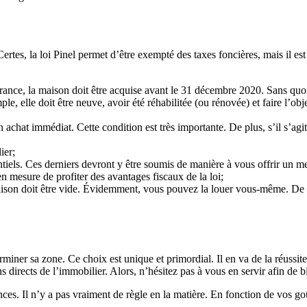
Certes, la loi Pinel permet d’être exempté des taxes foncières, mais il e
rance, la maison doit être acquise avant le 31 décembre 2020. Sans quoi
e, elle doit être neuve, avoir été réhabilitée (ou rénovée) et faire l’obj
n achat immédiat. Cette condition est très importante. De plus, s’il s’agi
ier;
entiels. Ces derniers devront y être soumis de manière à vous offrir un 
en mesure de profiter des avantages fiscaux de la loi;
aison doit être vide. Évidemment, vous pouvez la louer vous-même. De plu
er sa zone. Ce choix est unique et primordial. Il en va de la réussite de
irects de l’immobilier. Alors, n’hésitez pas à vous en servir afin de bi
nces. Il n’y a pas vraiment de règle en la matière. En fonction de vos go