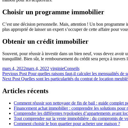
Choisir un programme immobilier
C’est une décision personnelle. Mais, attention ! Un bon programme immo
plus approprié de laisser un expert s’occuper de cette affaire pour vou
Obtenir un crédit immobilier
Souvent, pour réussir à investir dans un bien neuf, vous devez avoir u
tranquillité. Bien sûr, le remboursement du crédit sera perçu à travers 
mars 4, 2022
mars 4, 2022
virginie
Conseils
Navigation
Previous Post
Pour quelles raisons faut-il calculer les mensualités de 
Next Post
Quelles sont les particularités du contrat de location meublé
de
l’article
Articles récents
Comment réussir son nettoyage de fin de bail : guide complet pour
Financement achat immobilier : comprendre les solutions pour ré
Comprendre les différentes typologies d’appartements avant loc
Tout comprendre sur la vente immobilière : du compromis de vent
Comment choisir le bon quartier pour acheter une maison ?