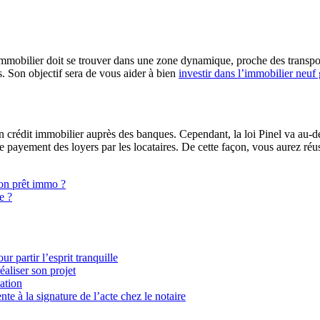
bilier doit se trouver dans une zone dynamique, proche des transports et
s. Son objectif sera de vous aider à bien
investir dans l’immobilier neuf g
n crédit immobilier auprès des banques. Cependant, la loi Pinel va au-de
le payement des loyers par les locataires. De cette façon, vous aurez réuss
son prêt immo ?
e ?
 partir l’esprit tranquille
aliser son projet
ation
e à la signature de l’acte chez le notaire