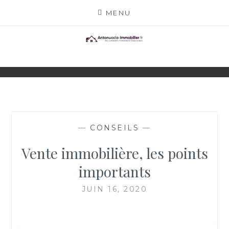
Skip
MENU
to
content
ANTONUCCIO-
SITE CONSACRÉ À L'IMMOBILIER ET À SES
ACTEURS
IMMOBILIER.FR
—
CONSEILS
—
Vente immobilière, les points
importants
JUIN 16, 2020