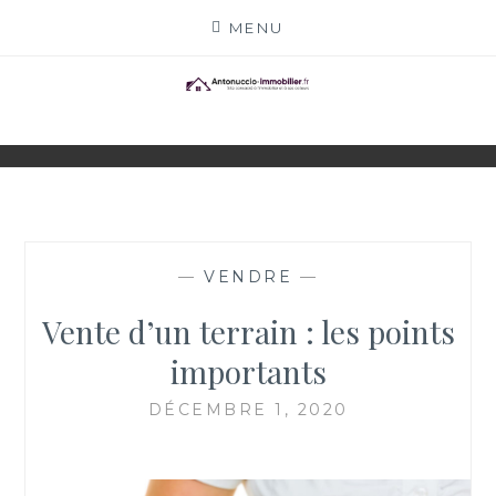
Skip
MENU
to
content
ANTONUCCIO-
SITE CONSACRÉ À L'IMMOBILIER ET À SES
ACTEURS
IMMOBILIER.FR
—
VENDRE
—
Vente d’un terrain : les points
importants
DÉCEMBRE 1, 2020