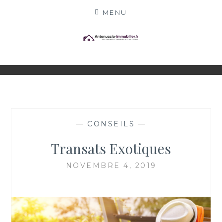
Skip
MENU
to
content
ANTONUCCIO-
SITE CONSACRÉ À L'IMMOBILIER ET À SES
ACTEURS
IMMOBILIER.FR
—
CONSEILS
—
Transats Exotiques
NOVEMBRE 4, 2019