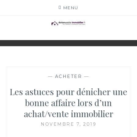
Skip
MENU
to
content
ANTONUCCIO-
SITE CONSACRÉ À L'IMMOBILIER ET À SES
ACTEURS
IMMOBILIER.FR
—
ACHETER
—
Les astuces pour dénicher une
bonne affaire lors d’un
achat/vente immobilier
NOVEMBRE 7, 2019