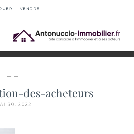
OUER
VENDRE
OBILIER.FR
S
— —
ntion-des-acheteurs
AI 30, 2022