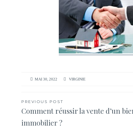
MAI 30, 2022
VIRGINIE
Navigation
PREVIOUS POST
Comment réussir la vente d’un bie
de
immobilier ?