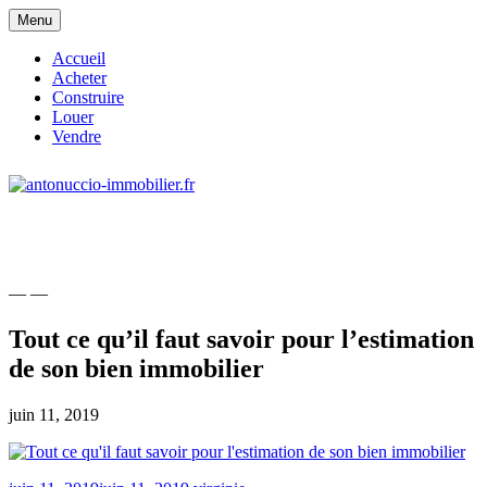
Skip
Menu
to
content
Accueil
Acheter
Construire
Louer
Vendre
site consacré à l'immobilier et à ses
antonuccio-immobilier.fr
acteurs
— —
Tout ce qu’il faut savoir pour l’estimation
de son bien immobilier
juin 11, 2019