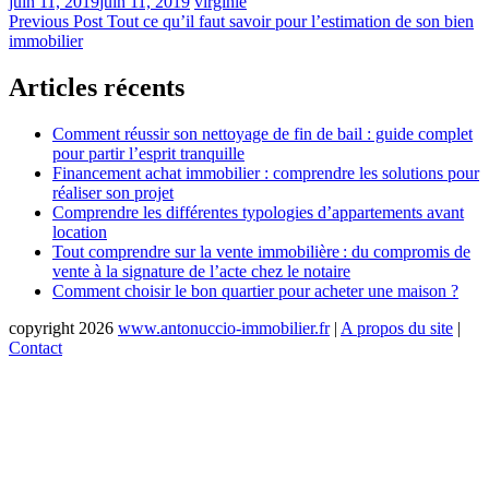
juin 11, 2019
juin 11, 2019
virginie
Navigation
Previous Post
Tout ce qu’il faut savoir pour l’estimation de son bien
immobilier
de
l’article
Articles récents
Comment réussir son nettoyage de fin de bail : guide complet
pour partir l’esprit tranquille
Financement achat immobilier : comprendre les solutions pour
réaliser son projet
Comprendre les différentes typologies d’appartements avant
location
Tout comprendre sur la vente immobilière : du compromis de
vente à la signature de l’acte chez le notaire
Comment choisir le bon quartier pour acheter une maison ?
copyright 2026
www.antonuccio-immobilier.fr
|
A propos du site
|
Contact