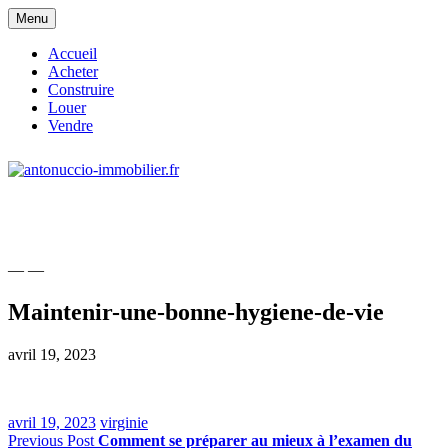
Skip
Menu
to
content
Accueil
Acheter
Construire
Louer
Vendre
site consacré à l'immobilier et à ses
antonuccio-immobilier.fr
acteurs
— —
Maintenir-une-bonne-hygiene-de-vie
avril 19, 2023
avril 19, 2023
virginie
Navigation
Previous Post
Comment se préparer au mieux à l’examen du