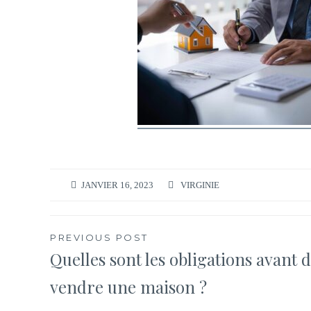
JANVIER 16, 2023
VIRGINIE
Navigation
PREVIOUS POST
Quelles sont les obligations avant 
de
vendre une maison ?