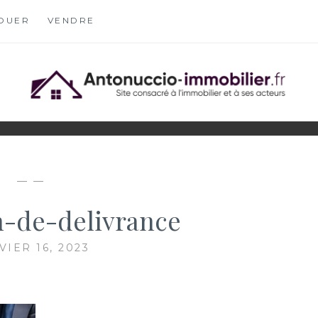
OUER
VENDRE
OBILIER.FR
S
— —
n-de-delivrance
VIER 16, 2023