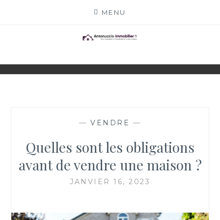
Skip
MENU
to
content
ANTONUCCIO-
SITE CONSACRÉ À L'IMMOBILIER ET À SES
ACTEURS
IMMOBILIER.FR
—
VENDRE
—
Quelles sont les obligations
avant de vendre une maison ?
JANVIER 16, 2023