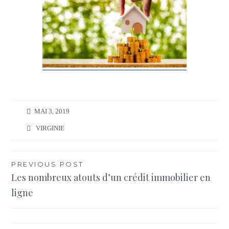
MAI 3, 2019
VIRGINIE
Navigation
PREVIOUS POST
Les nombreux atouts d’un crédit immobilier en
de
ligne
l’article