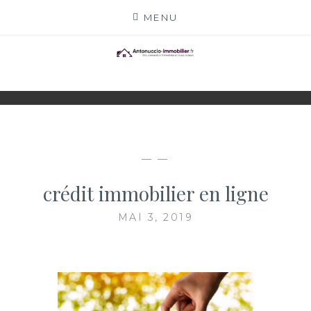
Skip
MENU
to
content
ANTONUCCIO-
SITE CONSACRÉ À L'IMMOBILIER ET À SES
ACTEURS
IMMOBILIER.FR
— —
crédit immobilier en ligne
MAI 3, 2019