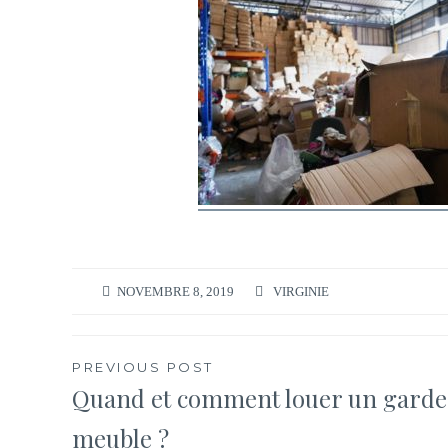
NOVEMBRE 8, 2019
VIRGINIE
Navigation
PREVIOUS POST
Quand et comment louer un garde
de
meuble ?