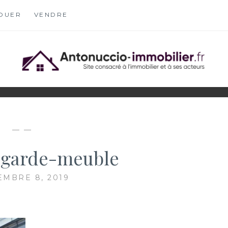
OUER
VENDRE
OBILIER.FR
S
— —
 garde-meuble
MBRE 8, 2019