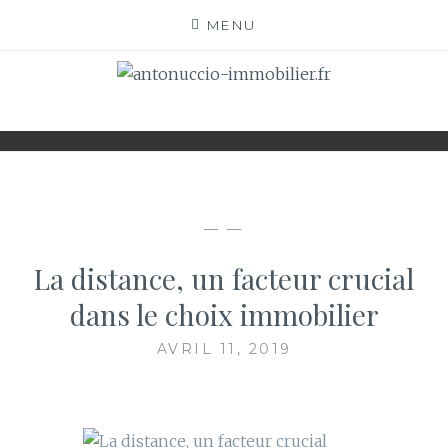
Skip
MENU
to
content
ANTONUCCIO-
SITE CONSACRÉ À L'IMMOBILIER ET À SES
ACTEURS
IMMOBILIER.FR
— —
La distance, un facteur crucial
dans le choix immobilier
AVRIL 11, 2019