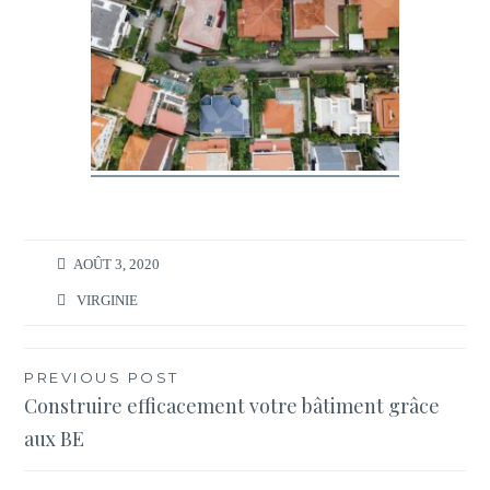
AOÛT 3, 2020
VIRGINIE
Navigation
PREVIOUS POST
Construire efficacement votre bâtiment grâce
de
aux BE
l’article