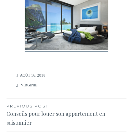
AOÛT 16, 2018
VIRGINIE
Navigation
PREVIOUS POST
Conseils pour louer son appartement en
de
saisonnier
l’article