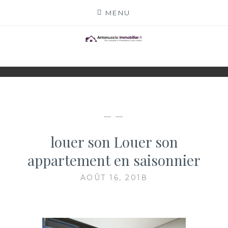
Skip
MENU
to
content
ANTONUCCIO-
SITE CONSACRÉ À L'IMMOBILIER ET À SES
ACTEURS
IMMOBILIER.FR
— —
louer son Louer son
appartement en saisonnier
AOÛT 16, 2018