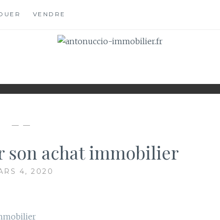
OUER
VENDRE
OBILIER.FR
S
— —
 son achat immobilier
ARS 4, 2020