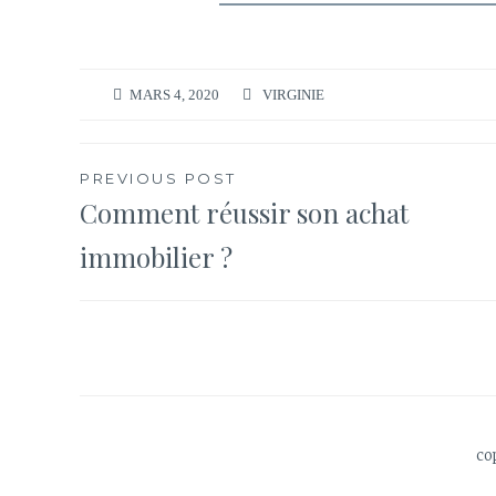
MARS 4, 2020
VIRGINIE
Navigation
PREVIOUS POST
Comment réussir son achat
de
immobilier ?
l’article
co