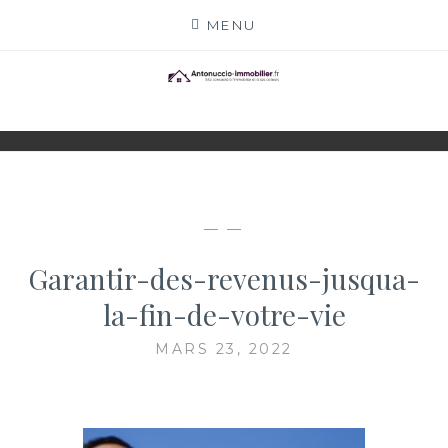
Skip
MENU
to
content
ANTONUCCIO-
SITE CONSACRÉ À L'IMMOBILIER ET À SES
ACTEURS
IMMOBILIER.FR
— —
Garantir-des-revenus-jusqua-
la-fin-de-votre-vie
MARS 23, 2022