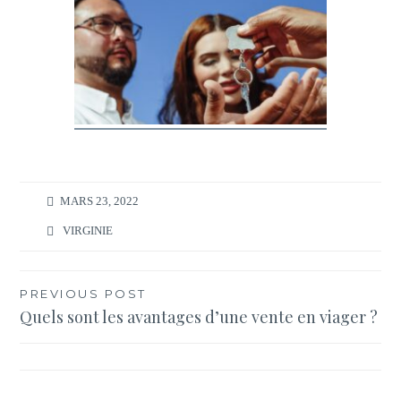
MARS 23, 2022
VIRGINIE
Navigation
PREVIOUS POST
Quels sont les avantages d’une vente en viager ?
de
l’article