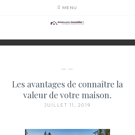
Skip
MENU
to
content
ANTONUCCIO-
SITE CONSACRÉ À L'IMMOBILIER ET À SES
ACTEURS
IMMOBILIER.FR
— —
Les avantages de connaître la
valeur de votre maison.
JUILLET 11, 2019