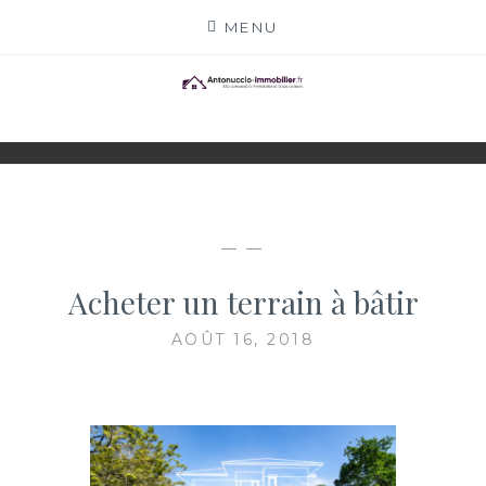
Skip
MENU
to
content
ANTONUCCIO-
SITE CONSACRÉ À L'IMMOBILIER ET À SES
ACTEURS
IMMOBILIER.FR
— —
Acheter un terrain à bâtir
AOÛT 16, 2018