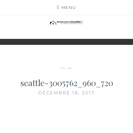
Skip
MENU
to
content
ANTONUCCIO-
SITE CONSACRÉ À L'IMMOBILIER ET À SES
ACTEURS
IMMOBILIER.FR
— —
seattle-3005762_960_720
DÉCEMBRE 18, 2017