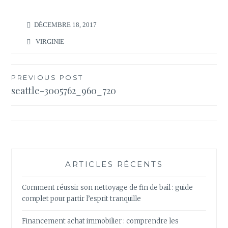
DÉCEMBRE 18, 2017
VIRGINIE
Navigation
PREVIOUS POST
seattle-3005762_960_720
de
l’article
ARTICLES RÉCENTS
Comment réussir son nettoyage de fin de bail : guide
complet pour partir l’esprit tranquille
Financement achat immobilier : comprendre les