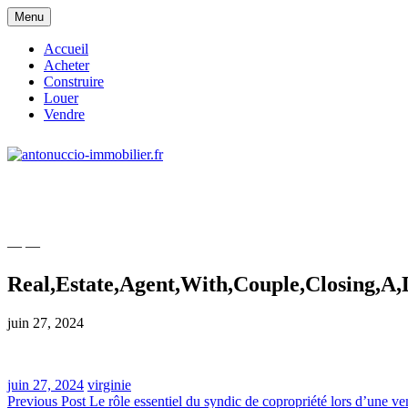
Skip
Menu
to
content
Accueil
Acheter
Construire
Louer
Vendre
site consacré à l'immobilier et à ses acteur
antonuccio-immobilier.fr
— —
Real,Estate,Agent,With,Couple,Closing,A,
juin 27, 2024
juin 27, 2024
virginie
Navigation
Previous Post
Le rôle essentiel du syndic de copropriété lors d’une v