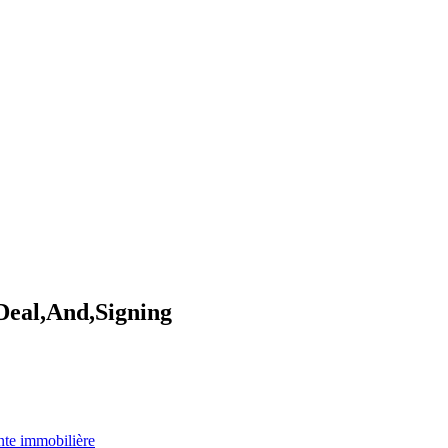
s
Deal,And,Signing
ente immobilière