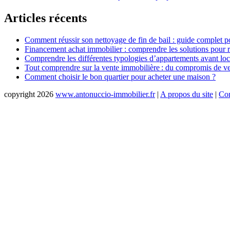
de
Articles récents
l’article
Comment réussir son nettoyage de fin de bail : guide complet pour
Financement achat immobilier : comprendre les solutions pour ré
Comprendre les différentes typologies d’appartements avant loc
Tout comprendre sur la vente immobilière : du compromis de vent
Comment choisir le bon quartier pour acheter une maison ?
copyright 2026
www.antonuccio-immobilier.fr
|
A propos du site
|
Con