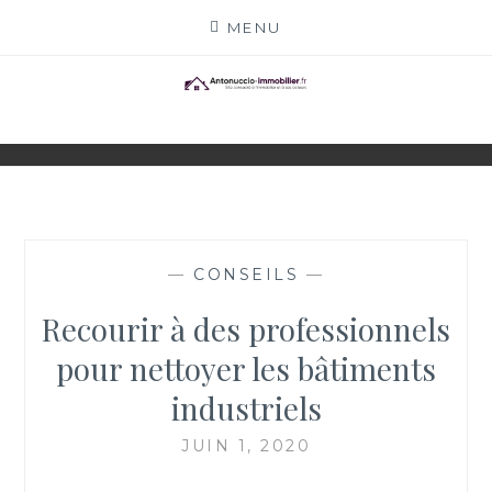
Skip
MENU
to
content
ANTONUCCIO-
SITE CONSACRÉ À L'IMMOBILIER ET À SES
ACTEURS
IMMOBILIER.FR
—
CONSEILS
—
Recourir à des professionnels
pour nettoyer les bâtiments
industriels
JUIN 1, 2020