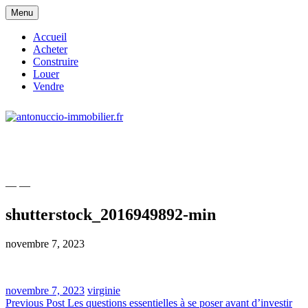
Skip
Menu
to
content
Accueil
Acheter
Construire
Louer
Vendre
site consacré à l'immobilier et à ses
antonuccio-immobilier.fr
acteurs
— —
shutterstock_2016949892-min
novembre 7, 2023
novembre 7, 2023
virginie
Navigation
Previous Post
Les questions essentielles à se poser avant d’investir