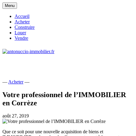
Skip
Menu
to
content
Accueil
Acheter
Construire
Louer
Vendre
site consacré à l'immobilier et à ses
antonuccio-immobilier.fr
acteurs
—
Acheter
—
Votre professionnel de l’IMMOBILIER
en Corrèze
août 27, 2019
Que ce soit pour une nouvelle acquisition de biens et