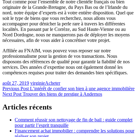
Tout comme pour l’ensemble de notre clientèle français ou bien
originaire de la Grande-Bretagne, du Pays Bas ou de l’Irlande du
nord, notre équipe d’experts est à votre entière disposition. Quel que
soit le type de biens que vous recherchez, nous allons vous
accompagner pour dénicher la perle rare à travers les différentes
localités. En passant par le Corrèze, au Sud Haute-Vienne ou au
Nord Dordogne, nous ne manquerons pas de déployer les moyens
nécessaires, afin de vous aider à concrétiser votre projet.
Affiliée au FNAIM, vous pouvez vous reposer sur notre
professionnalisme pour la gestion de vos transactions. Nous
disposons des références de qualité pour garantir la fiabilité de nos
services. Des années d’expertise nous ont également donné les
compétences requises pour traiter des demandes bien spécifiques.
août 27, 2019
virginie
Acheter
Navigation
Previous Post
L’intérêt de confier son bien à une agence immobilière
Next Post
Trouver des biens de prestige à Andernos
de
l’article
Articles récents
Comment réussir son nettoyage de fin de bail : guide complet
pour partir l’esprit tranquille
Financement achat immobilier : comprendre les solutions pour
réaliser son projet