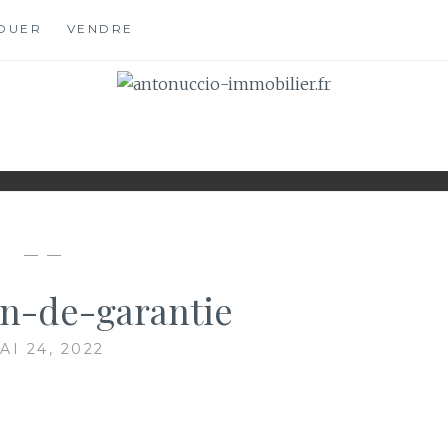
OUER
VENDRE
OBILIER.FR
S
— —
on-de-garantie
AI 24, 2022