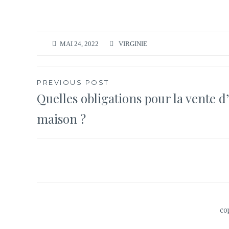
MAI 24, 2022
VIRGINIE
Navigation
PREVIOUS POST
Quelles obligations pour la vente d
de
maison ?
l’article
co