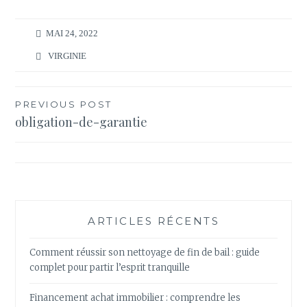
MAI 24, 2022
VIRGINIE
Navigation
PREVIOUS POST
obligation-de-garantie
de
l’article
ARTICLES RÉCENTS
Comment réussir son nettoyage de fin de bail : guide
complet pour partir l’esprit tranquille
Financement achat immobilier : comprendre les