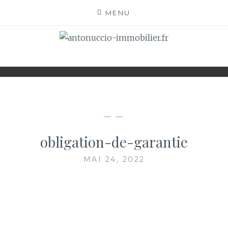
Skip
MENU
to
content
ANTONUCCIO-
SITE CONSACRÉ À L'IMMOBILIER ET À SES
ACTEURS
IMMOBILIER.FR
— —
obligation-de-garantie
MAI 24, 2022