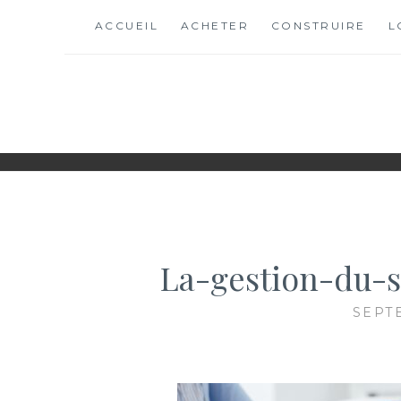
Skip
ACCUEIL
ACHETER
CONSTRUIRE
L
to
content
ANTONUCCIO-IMM
SITE CONSACRÉ À L'IMMOBILIER ET À SES ACTEUR
La-gestion-du-s
SEPT