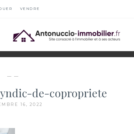
OUER
VENDRE
OBILIER.FR
S
— —
yndic-de-copropriete
EMBRE 16, 2022