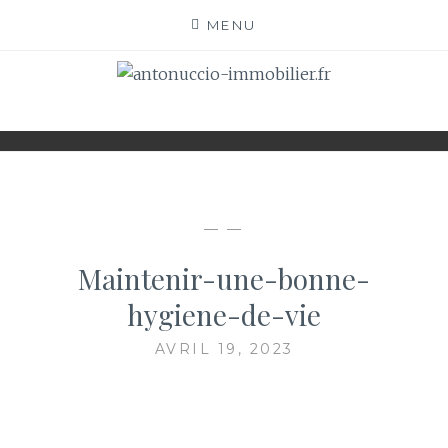
Skip
MENU
to
content
ANTONUCCIO-
SITE CONSACRÉ À L'IMMOBILIER ET À SES
ACTEURS
IMMOBILIER.FR
— —
Maintenir-une-bonne-
hygiene-de-vie
AVRIL 19, 2023