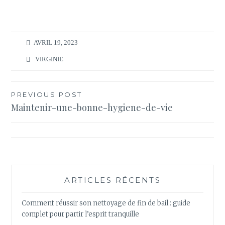
AVRIL 19, 2023
VIRGINIE
Navigation
PREVIOUS POST
Maintenir-une-bonne-hygiene-de-vie
de
l’article
ARTICLES RÉCENTS
Comment réussir son nettoyage de fin de bail : guide
complet pour partir l’esprit tranquille