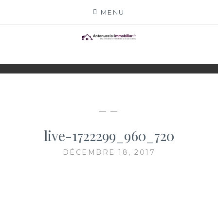
Skip
MENU
to
content
ANTONUCCIO-
SITE CONSACRÉ À L'IMMOBILIER ET À SES
ACTEURS
IMMOBILIER.FR
— —
live-1722299_960_720
DÉCEMBRE 18, 2017