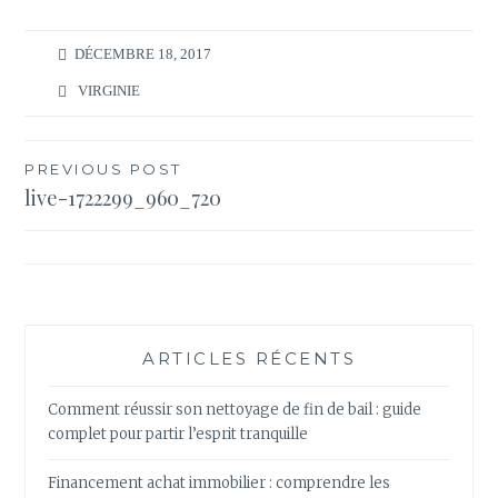
DÉCEMBRE 18, 2017
VIRGINIE
Navigation
PREVIOUS POST
live-1722299_960_720
de
l’article
ARTICLES RÉCENTS
Comment réussir son nettoyage de fin de bail : guide
complet pour partir l’esprit tranquille
Financement achat immobilier : comprendre les