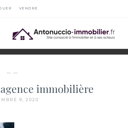
OUER
VENDRE
OBILIER.FR
S
— —
e agence immobilière
MBRE 9, 2020