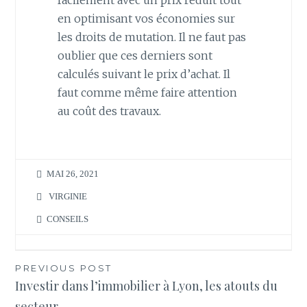
facilement avec un prix réduit tout
en optimisant vos économies sur
les droits de mutation. Il ne faut pas
oublier que ces derniers sont
calculés suivant le prix d’achat. Il
faut comme même faire attention
au coût des travaux.
MAI 26, 2021
VIRGINIE
CONSEILS
Navigation
PREVIOUS POST
Investir dans l’immobilier à Lyon, les atouts du
de
secteur