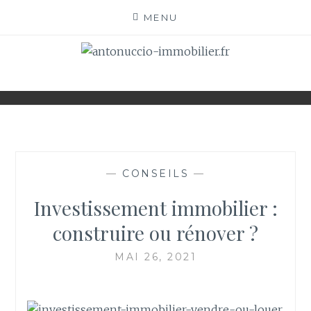
Skip
MENU
to
content
ANTONUCCIO-
SITE CONSACRÉ À L'IMMOBILIER ET À SES
ACTEURS
IMMOBILIER.FR
—
CONSEILS
—
Investissement immobilier :
construire ou rénover ?
MAI 26, 2021