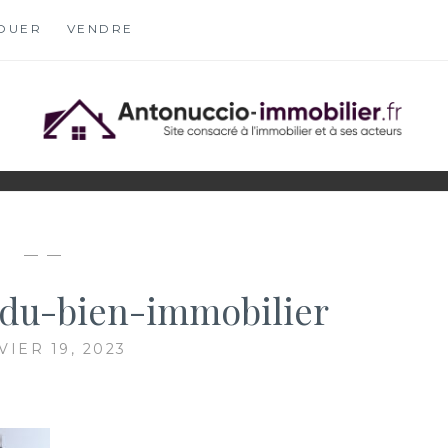
OUER
VENDRE
OBILIER.FR
S
— —
du-bien-immobilier
VIER 19, 2023