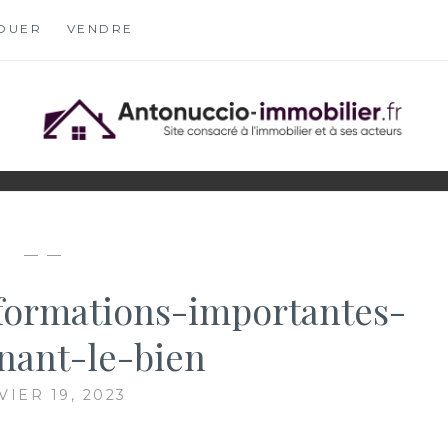
OUER
VENDRE
OBILIER.FR
S
— —
formations-importantes-
nant-le-bien
VIER 19, 2023