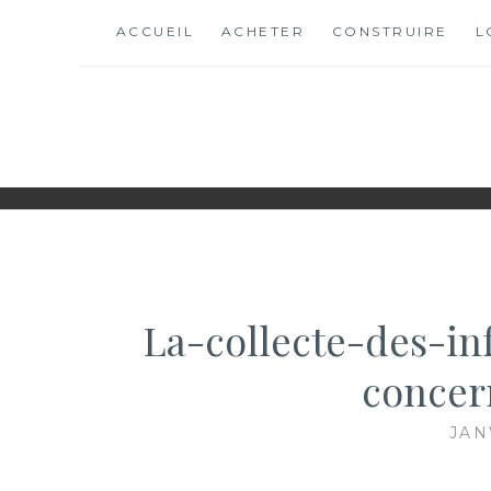
Skip
ACCUEIL
ACHETER
CONSTRUIRE
L
to
content
ANTONUCCIO-IMM
SITE CONSACRÉ À L'IMMOBILIER ET À SES ACTEUR
La-collecte-des-in
concer
JAN