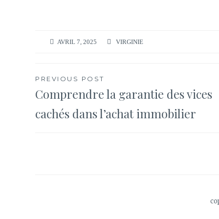
AVRIL 7, 2025
VIRGINIE
Navigation
PREVIOUS POST
Comprendre la garantie des vices
de
cachés dans l’achat immobilier
l’article
co