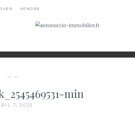
OUER
VENDRE
OBILIER.FR
S
— —
ck_2545469531-min
RIL 7, 2025