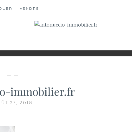
OUER
VENDRE
OBILIER.FR
S
— —
o-immobilier.fr
ÛT 23, 2018