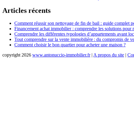
de
Articles récents
l’article
Comment réussir son nettoyage de fin de bail : guide complet pour
Financement achat immobilier : comprendre les solutions pour ré
Comprendre les différentes typologies d’appartements avant loc
Tout comprendre sur la vente immobilière : du compromis de vent
Comment choisir le bon quartier pour acheter une maison ?
copyright 2026
www.antonuccio-immobilier.fr
|
A propos du site
|
Con