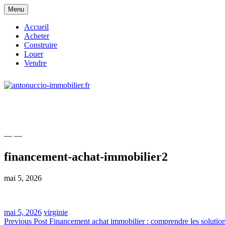
Skip
Menu
to
content
Accueil
Acheter
Construire
Louer
Vendre
site consacré à l'immobilier et à ses acteur
antonuccio-immobilier.fr
— —
financement-achat-immobilier2
mai 5, 2026
mai 5, 2026
virginie
Navigation
Previous Post
Financement achat immobilier : comprendre les solutions